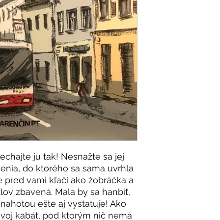
chajte ju tak! Nesnažte sa jej
enia, do ktorého sa sama uvrhla
 pred vami kľačí ako žobráčka a
lov zbavená. Mala by sa hanbiť,
nahotou ešte aj vystatuje! Ako
svoj kabát, pod ktorým nič nemá