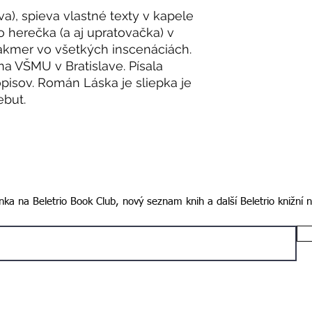
ava), spieva vlastné texty v kapele
o herečka (a aj upratovačka) v
takmer vo všetkých inscenáciách.
na VŠMU v Bratislave. Písala
pisov. Román Láska je sliepka je
ebut.
ka na Beletrio Book Club, nový seznam knih a další Beletrio knižní 