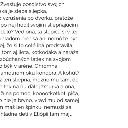
 Zvestuje posolstvo svojich
a je slepá sliepka,
vzrušenia po dvorku, pretože
po nej hodil svojím sliepňajúcim
dalo? Veď ona, tá slepica si v tej
pohľadom predsa ani nemôže byť
ej, že si to celé iba predstavila,
 tom aj lieta, kotkodáka a naráža
 zbúchaných latiek na svojom
ko býk v aréne. Ohromná.
 samotnom oku kondora. A kohút?
ež len sliepňa, možno mu tam, do
 a tak na ňu ďalej žmurká a ona,
eží na pomoc, kooootkotkot, piča,
o nie je brvno, vraví mu od samej
am máš len špinku, nemusíš sa
e hladné deti v Etiópii tam majú