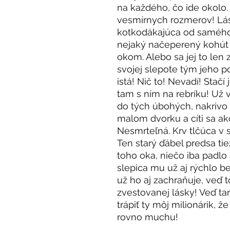
na každého, čo ide okolo.
vesmírnych rozmerov! Lásk
kotkodákajúca od samého 
nejaký načeperený kohút 
okom. Alebo sa jej to len z
svojej slepote tým jeho 
istá! Nič to! Nevadí! Stačí j
tam s ním na rebríku! Už v
do tých úbohých, nakrivo
malom dvorku a cíti sa a
Nesmrteľná. Krv tlčúca v
Ten starý ďábel predsa ti
toho oka, niečo iba padlo
slepica mu už aj rýchlo b
už ho aj zachraňuje, veď t
zvestovanej lásky! Veď t
trápiť ty môj milionárik, ž
rovno muchu!