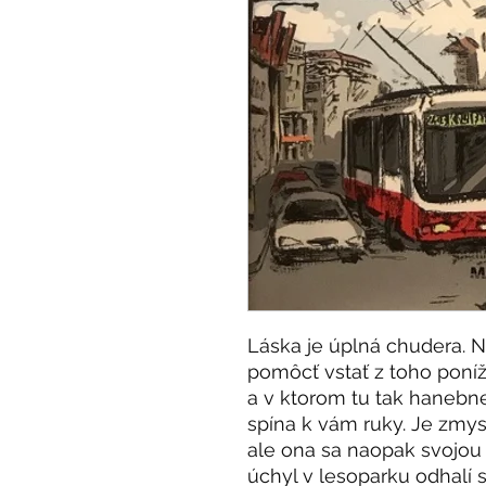
Láska je úplná chudera. Ne
pomôcť vstať z toho poníž
a v ktorom tu tak hanebne
spína k vám ruky. Je zmys
ale ona sa naopak svojou 
úchyl v lesoparku odhalí 