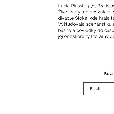
Lucia Piussi (1971, Bratisl
Živé kvety a pracovala ak
divadle Stoka, kde hrala 
Vyštudovala scenáristiku 
básne a poviedky do časo
jej oneskorený literárny d
Pozván