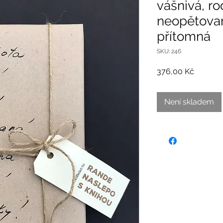
vášnivá, ro
neopětova
přítomná
SKU: 246
Cena
376,00 Kč
Není skladem