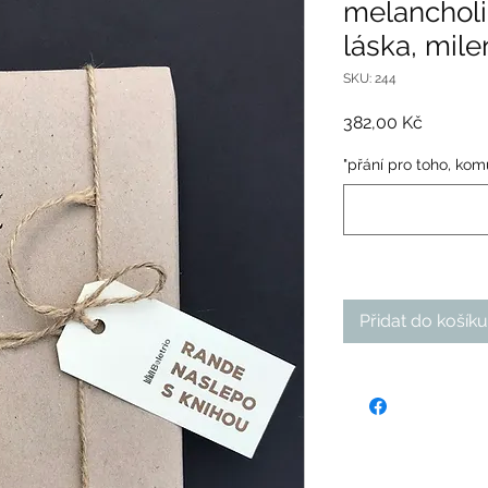
melancholie
láska, mile
SKU: 244
Cena
382,00 Kč
"přání pro toho, komu
Přidat do košíku