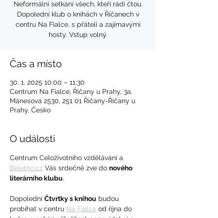
Neformální setkání všech, kteří rádi čtou.
Dopolední klub o knihách v Říčanech v
centru Na Fialce, s přáteli a zajímavými
hosty. Vstup volný.
Čas a místo
30. 1. 2025 10:00 – 11:30
Centrum Na Fialce, Říčany u Prahy, 3a,
Mánesova 2530, 251 01 Říčany-Říčany u
Prahy, Česko
O události
Centrum Celoživotního vzdělávání a 
Beletrio.cz
 Vás srdečně zve do 
nového 
literárního klubu
. 
Dopolední 
Čtvrtky s knihou
 budou 
probíhat v centru 
Na Fialce
 od října do 