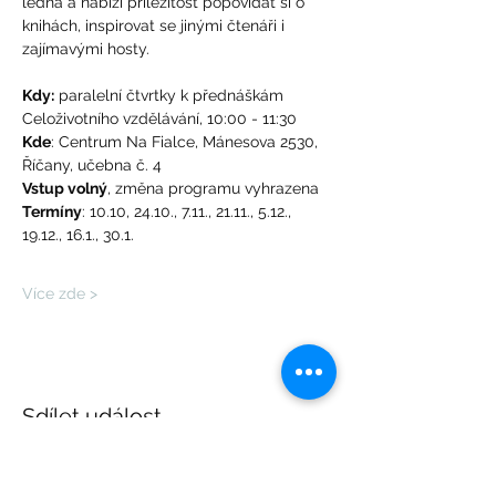
ledna a nabízí příležitost popovídat si o 
knihách, inspirovat se jinými čtenáři i 
zajímavými hosty.
Kdy:
 paralelní čtvrtky k přednáškám 
Celoživotního vzdělávání, 10:00 - 11:30
Kde
: Centrum Na Fialce, Mánesova 2530, 
Říčany, učebna č. 4
Vstup volný
, změna programu vyhrazena
Termíny
: 10.10, 24.10., 7.11., 21.11., 5.12., 
19.12., 16.1., 30.1.
Více zde >
Sdílet událost