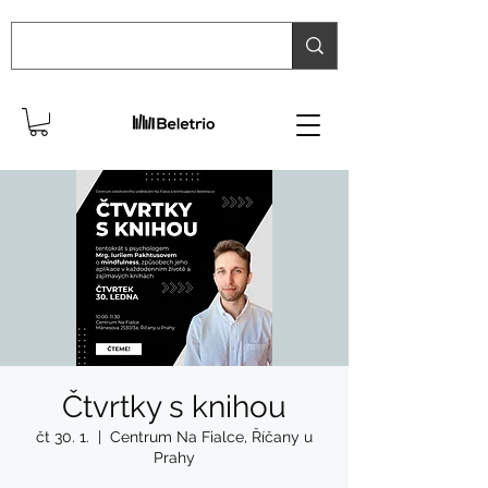
Čtvrtky s knihou
čt 30. 1.
  |  
Centrum Na Fialce, Říčany u
Prahy