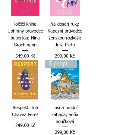
Holčičí kniha.
Na dosah ruky.
Upřímný průvodce
Kapesní průvodce
pubertou; Nina
ženskou rozkoší;
Brochmann
Julia Pietri
Cena
Cena
349,00 Kč
299,00 Kč
S podpisem autorky
Respekt; Inti
Lasi a hradní
Chavez Perez
záhada; Soňa
Součková
Cena
249,00 Kč
Cena
299,00 Kč