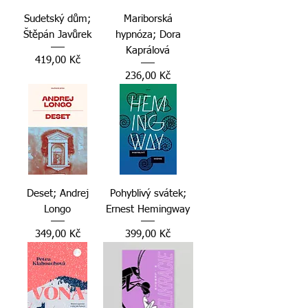
Sudetský dům;
Mariborská
Štěpán Javůrek
hypnóza; Dora
Kaprálová
Cena
419,00 Kč
Cena
236,00 Kč
Deset; Andrej
Pohyblivý svátek;
Longo
Ernest Hemingway
Cena
Cena
349,00 Kč
399,00 Kč