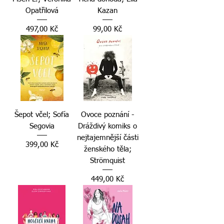
Opatřilová
Kazan
Cena
Cena
497,00 Kč
99,00 Kč
Šepot včel; Sofía
Ovoce poznání -
Segovia
Dráždivý komiks o
nejtajemnější části
Cena
399,00 Kč
ženského těla;
Strömquist
Cena
449,00 Kč