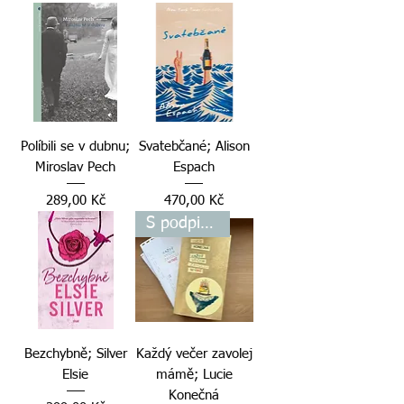
Políbili se v dubnu;
Svatebčané; Alison
Miroslav Pech
Espach
Cena
Cena
289,00 Kč
470,00 Kč
S podpisem autorky
Bezchybně; Silver
Každý večer zavolej
Elsie
mámě; Lucie
Konečná