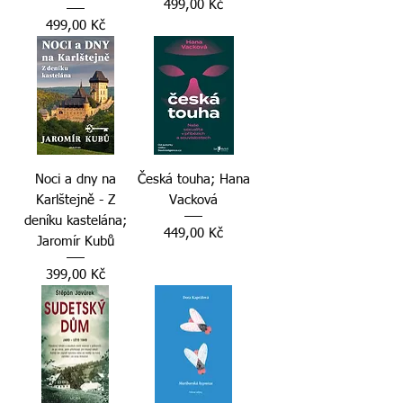
Cena
499,00 Kč
Cena
499,00 Kč
Noci a dny na
Česká touha; Hana
Karlštejně - Z
Vacková
deníku kastelána;
Cena
449,00 Kč
Jaromír Kubů
Cena
399,00 Kč