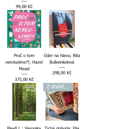
Cena
99,00 Kč
Proč o tom
Úder na hlavu; Rita
nemluvíme?!; Hazel
Bullwinkelová
Mead
Cena
298,00 Kč
Cena
375,00 Kč
Z druhé ruky
Píseň L.; Veronika
Tichá dohoda; Elia