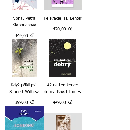
Vona, Petra
Felikracie; H. Lenoir
Klabouchová
Cena
420,00 Kč
Cena
449,00 Kč
Když přišli psi;
Až na ten konec
Scarlett Wilková
dobrý; Pavel Tomeš
Cena
Cena
399,00 Kč
449,00 Kč