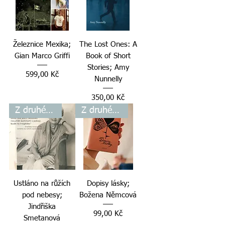
Železnice Mexika;
The Lost Ones: A
Gian Marco Griffi
Book of Short
Stories; Amy
Cena
599,00 Kč
Nunnelly
Cena
350,00 Kč
Z druhé ruky
Z druhé ruky
Ustláno na růžích
Dopisy lásky;
pod nebesy;
Božena Němcová
Jindřiška
Cena
99,00 Kč
Smetanová