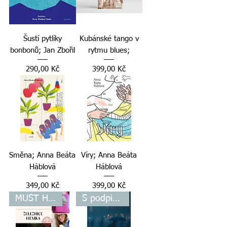
Šustí pytlíky
Kubánské tango v
bonbonů; Jan Zbořil
rytmu blues;
Cena
Cena
290,00 Kč
399,00 Kč
Směna; Anna Beáta
Víry; Anna Beáta
Háblová
Háblová
Cena
Cena
349,00 Kč
399,00 Kč
MUST HAVE
S podpisem autorky