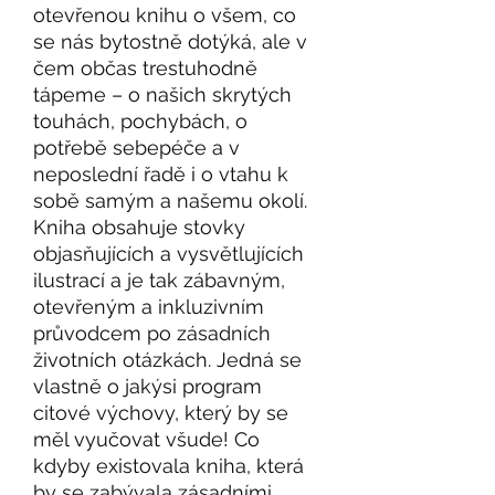
otevřenou knihu o všem, co
se nás bytostně dotýká, ale v
čem občas trestuhodně
tápeme – o našich skrytých
touhách, pochybách, o
potřebě sebepéče a v
neposlední řadě i o vtahu k
sobě samým a našemu okolí.
Kniha obsahuje stovky
objasňujících a vysvětlujících
ilustrací a je tak zábavným,
otevřeným a inkluzivním
průvodcem po zásadních
životních otázkách. Jedná se
vlastně o jakýsi program
citové výchovy, který by se
měl vyučovat všude! Co
kdyby existovala kniha, která
by se zabývala zásadními