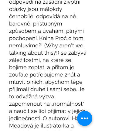
odpovědi na zásadní životní
otázky jsou málokdy
černobílé, odpovídá na ně
barevně, přístupným
způsobem a úvahami plnými
pochopení. Kniha Proč o tom
nemluvíme?! (Why aren't we
talking about this?!) se zabývá
záležitostmi, na které se
bojíme zeptat, a přitom je
zoufale potřebujeme znát a
mluvit o nich, abychom lépe
přijímali druhé i sami sebe. Je
to odvážná výzva
zapomenout na „normálnost“
a naučit se lidi přijímat v jejich
jedinečnosti. O autorovi: Hazel
Meadová je ilustrátorka a
pochází z umělecké rodiny. Je