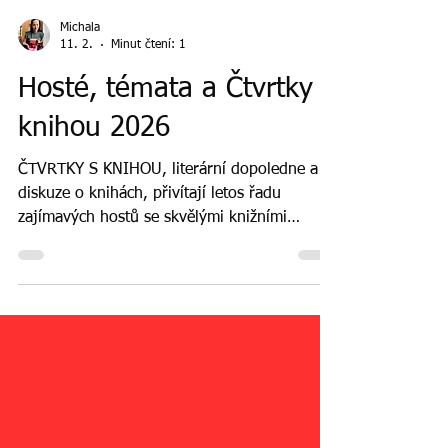
Michala
11. 2.
Minut čtení: 1
Hosté, témata a Čtvrtky s
knihou 2026
ČTVRTKY S KNIHOU, literární dopoledne a
diskuze o knihách, přivítají letos řadu
zajímavých hostů se skvělými knižními
tématy. Vstup volný!