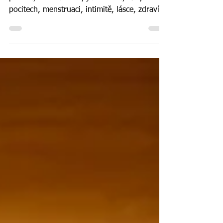
2026
Přestože se možná už dávno považuješ za
profíka, možná nevíš, jak o sexu, těle,
pocitech, menstruaci, intimitě, lásce, zdraví,
vztazích, respektu a právech mluvit se svými
dětmi. Vybíráme několik skvělých průvodců,
kterými se můžeš inspirovat!