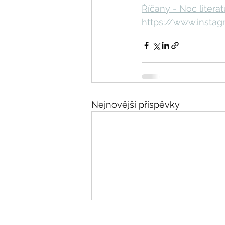
Říčany - Noc literat
https://www.insta
Nejnovější příspěvky