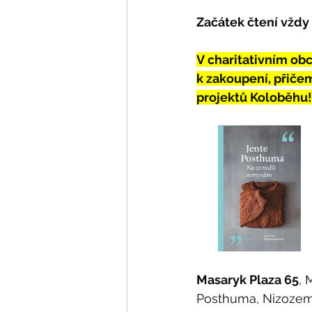
Začátek čtení vždy 
V charitativním ob
k zakoupení, přičem
projektů Koloběhu!
Masaryk Plaza 65
, 
Posthuma, Nizozem