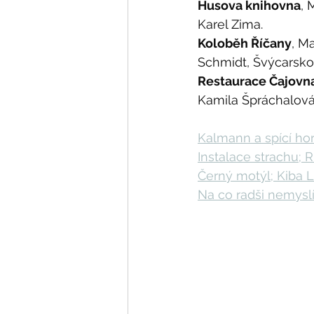
Husova knihovna
, 
Karel Zima.
Koloběh Říčany
, M
Schmidt, Švýcarsko
Restaurace Čajovn
Kamila Špráchalová
Kalmann a spící hor
Instalace strachu; R
Černý motýl; Kiba L
Na co radši nemysl