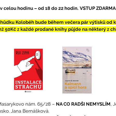
v celou hodinu – od 18 do 22 hodin.
VSTUP ZDARMA
chůdku Koloběh bude během večera pár výtisků od k
ž 50Kč z každé prodané knihy půjde na některý z cha
Masarykovo nám. 65/28 – 
NA CO RADŠI NEMYSLÍM
, 
sko. Jana Bernášková.