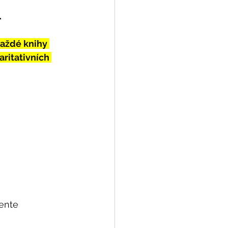
.
aždé knihy 
ritativních 
Jente 