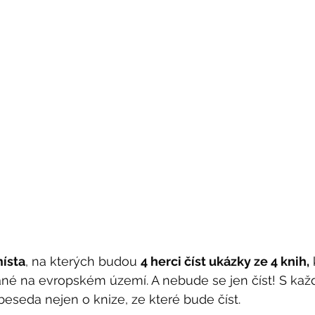
místa
, na kterých budou 
4 herci číst ukázky ze 4 knih,
 
né na evropském území. A nebude se jen číst! S ka
beseda nejen o knize, ze které bude číst. 