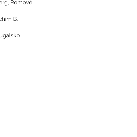
erg, Romové. 
chim B. 
tugalsko. 