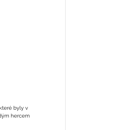
které byly v 
ždým hercem 