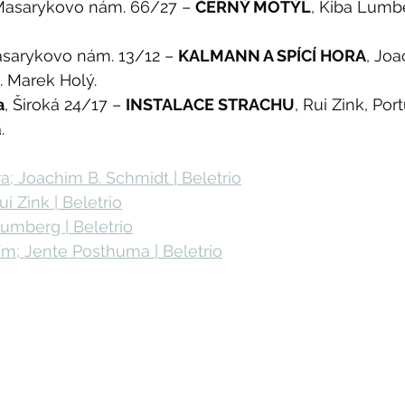
Masarykovo nám. 66/27 – 
ČERNÝ MOTÝL
, Kiba Lumb
asarykovo nám. 13/12 – 
KALMANN A SPÍCÍ HORA
, Joa
. Marek Holý.
a
, Široká 24/17 – 
INSTALACE STRACHU
, Rui Zink, Por
.
a; Joachim B. Schmidt | Beletrio
ui Zink | Beletrio
umberg | Beletrio
ím; Jente Posthuma | Beletrio