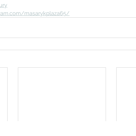
ury
gram.com/masarykplaza65/