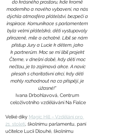
do krásného prostoru, kde kromě 
moderního a nového vybavení, na nás 
dýchla atmosféra přátelství, bezpečí a 
inspirace. Komunikace s parlamentem 
byla velmi přátelská, děti vystupovaly 
přirozeně, mile a ochotně. Líbil se nám 
přístup Jury a Lucie k dětem, jako 
k partnerům. Moc se mi líbil projekt 
Čteme, v dnešní době, kdy děti moc 
nečtou, je to zajímavá akce. A navíc 
přesah s charitativní akcí, kdy děti 
mohly rozhodnout na co přispějí, je 
úžasné!" 
Ivana Drbohlavová, Centrum 
celoživotního vzdělávání Na Fialce
Velké díky 
Magic Hill – Vzdělání pro 
21. století
,
školnímu parlamentu, paní 
učitelce Lucii Dlouhé, školnímu 