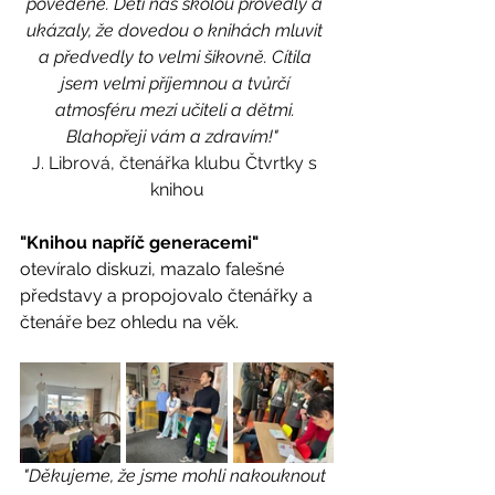
povedené. Děti nás školou provedly a 
ukázaly, že dovedou o knihách mluvit 
a předvedly to velmi šikovně. Cítila 
jsem velmi příjemnou a tvůrčí 
atmosféru mezi učiteli a dětmi. 
Blahopřeji vám a zdravím!"
J. Librová, čtenářka klubu Čtvrtky s 
knihou
"Knihou napříč generacemi"
otevíralo diskuzi, mazalo falešné 
představy a propojovalo čtenářky a 
čtenáře bez ohledu na věk. 
"Děkujeme, že jsme mohli nakouknout 