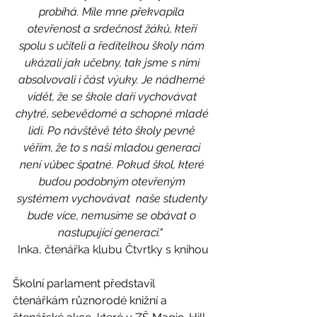
probíhá. Mile mne překvapila 
otevřenost a srdečnost žáků, kteří 
spolu s učiteli a ředitelkou školy nám 
ukázali jak učebny, tak jsme s nimi 
absolvovali i část výuky. Je nádherné 
vidět, že se škole daří vychovávat 
chytré, sebevědomé a schopné mladé 
lidi. Po návštěvě této školy pevně 
věřím, že to s naší mladou generaci 
není vůbec špatné. Pokud škol, které 
budou podobným otevřeným 
systémem vychovávat  naše studenty 
bude více, nemusíme se obávat o 
nastupující generaci."  
Inka, čtenářka klubu Čtvrtky s knihou
Školní parlament představil 
čtenářkám různorodé knižní a 