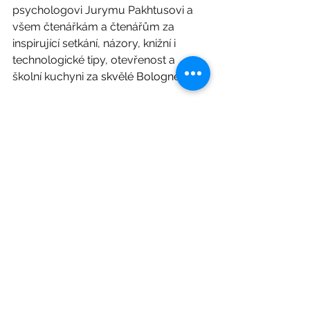
psychologovi Jurymu Pakhtusovi a 
všem čtenářkám a čtenářům za 
inspirující setkání, názory, knižní i 
technologické tipy, otevřenost a 
školní kuchyni 
za skvělé Bolognese! 
Těšíme se na další mezigenerační 
exkurzi, společnou diskuzi a čas 
strávený mezi čtenáři všeho věku.
Michala, 
Beletrio.cz
  & Ivana a Lucka, 
Centrum celoživotního vzdělávání 
https://www.nafialce.cz
Čtvrtky s knihou | Beletrio