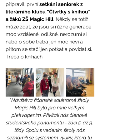
připravili první 
setkání seniorek z 
literárního klubu “Čtvrtky s knihou” 
a žáků ZŠ Magic Hill
. Někdy se totiž 
může zdát, že jsou si různé generace 
moc vzdálené, odlišné, nerozumí si 
nebo o sobě třeba jen moc neví a 
přitom se stačí jen potkat a povídat si. 
Třeba o knihách.
"Návštěva říčanské soukromé školy 
Magic Hill byla pro mne velkým 
překvapením. Přivítali nás členové 
studentského parlamentu - žáci 5. až 9. 
třídy. Spolu s vedením školy nás 
seznámili se systémem výuky, která tu 