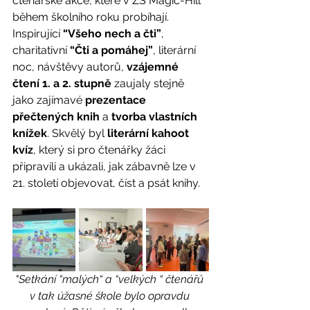
čtenářské akce, které v ZŠ Magic-Hill 
během školního roku probíhají.  
Inspirující 
“Všeho nech a čti”
, 
charitativní 
“Čti a pomáhej”
, literární 
noc, návštěvy autorů, 
vzájemné 
čtení 1. a 2. stupně
 zaujaly stejně 
jako zajímavé 
prezentace 
přečtených knih
 a 
tvorba vlastních 
knížek
. Skvělý byl 
literární kahoot 
kvíz
, který si pro čtenářky žáci 
připravili a ukázali, jak zábavně lze v 
21. století objevovat, číst a psát knihy. 
"Setkání “malých“ a “velkých “ čtenářů 
v tak úžasné škole bylo opravdu 