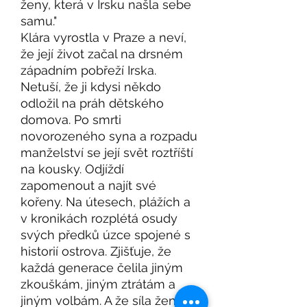
ženy, která v Irsku našla sebe
samu."
Klára vyrostla v Praze a neví,
že její život začal na drsném
západním pobřeží Irska.
Netuší, že ji kdysi někdo
odložil na práh dětského
domova. Po smrti
novorozeného syna a rozpadu
manželství se její svět roztříští
na kousky. Odjíždí
zapomenout a najít své
kořeny. Na útesech, plážích a
v kronikách rozplétá osudy
svých předků úzce spojené s
historií ostrova. Zjišťuje, že
každá generace čelila jiným
zkouškám, jiným ztrátám a
jiným volbám. A že síla ženy