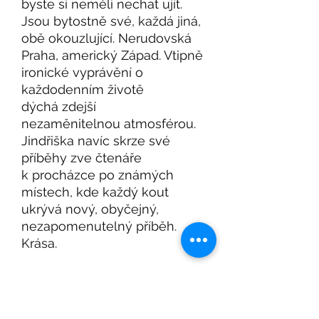
byste si neměli nechat ujít.
Jsou bytostně své, každá jiná,
obě okouzlující. Nerudovská
Praha, americký Západ. Vtipně
ironické vyprávění o
každodenním životě
dýchá zdejší
nezaměnitelnou atmosférou.
Jindřiška navíc skrze své
příběhy zve čtenáře
k procházce po známých
místech, kde každý kout
ukrývá nový, obyčejný,
nezapomenutelný příběh.
Krása.