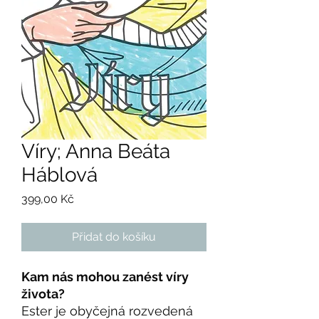
Víry; Anna Beáta
Háblová
Cena
399,00 Kč
Přidat do košíku
Kam nás mohou zanést víry
života?
Ester je obyčejná rozvedená