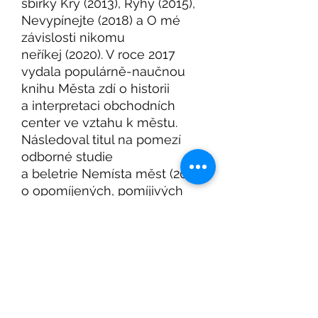
sbírky Kry (2013), Rýhy (2015),
Nevypínejte (2018) a O mé
závislosti nikomu
neříkej (2020). V roce 2017
vydala populárně-naučnou
knihu Města zdí o historii
a interpretaci obchodních
center ve vztahu k městu.
Následoval titul na pomezí
odborné studie
a beletrie Nemísta měst (2019)
o opomíjených, pomíjivých
a míjených místech.
V posledních letech přispívá
úvahami o architektuře do
Českého rozhlasu, kde také
moderovala filozofický
podcast Doba složitá. V roce
2022 vydala svůj první