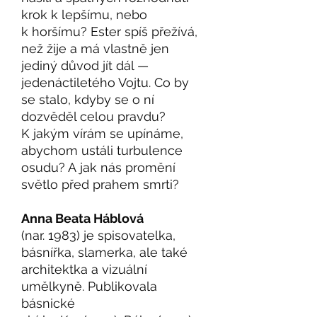
krok k lepšímu, nebo
k horšímu? Ester spíš přežívá,
než žije a má vlastně jen
jediný důvod jít dál —
jedenáctiletého Vojtu. Co by
se stalo, kdyby se o ní
dozvěděl celou pravdu?
K jakým vírám se upínáme,
abychom ustáli turbulence
osudu? A jak nás promění
světlo před prahem smrti?
Anna Beata Háblová
(nar. 1983) je spisovatelka,
básnířka, slamerka, ale také
architektka a vizuální
umělkyně. Publikovala
básnické