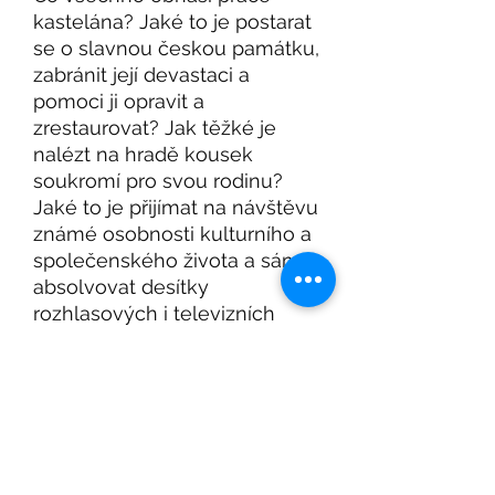
kastelána? Jaké to je postarat
se o slavnou českou památku,
zabránit její devastaci a
pomoci ji opravit a
zrestaurovat? Jak těžké je
nalézt na hradě kousek
soukromí pro svou rodinu?
Jaké to je přijímat na návštěvu
známé osobnosti kulturního a
společenského života a sám
absolvovat desítky
rozhlasových i televizních
vystoupení? A jak moc na
hradě skutečně straší? O tom
všem a mnohém dalším
vypráví kniha Noci a dny na
Karlštejně.