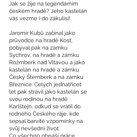
Jak se žije na legendárním
českém hradě? Jeho kastelán
vás vezme i do zákulisí!
Jaromír Kubů začínal jako
průvodce na hradě Kost,
pobýval pak na zámku
Sychrov, na hradě a zámku
Rožmberk nad Vltavou a jako
kastelán na hradě a zámku
Český Šternberk a na zámku
Březnice. Celých jednatřicet
let pak strávil jako kastelán se
svou rodinou na hradě
Karlštejn, odkud se vrátil do
rodného Českého ráje, kde
sepsal barvité vzpomínky na
svůj nevšední život.
Co všechno obnáší práce