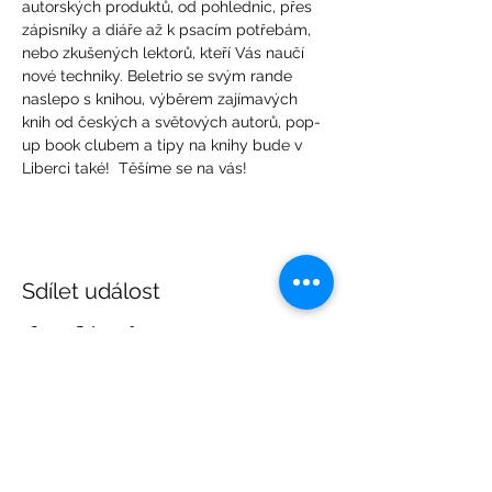
autorských produktů, od pohlednic, přes 
zápisníky a diáře až k psacím potřebám, 
nebo zkušených lektorů, kteří Vás naučí 
nové techniky. Beletrio se svým rande 
naslepo s knihou, výběrem zajímavých 
knih od českých a světových autorů, pop-
up book clubem a tipy na knihy bude v 
Liberci také!  Těšíme se na vás!
Sdílet událost
Pozvánka na Beletrio Book Club, nový seznam
knih a další Beletrio knižní novinky