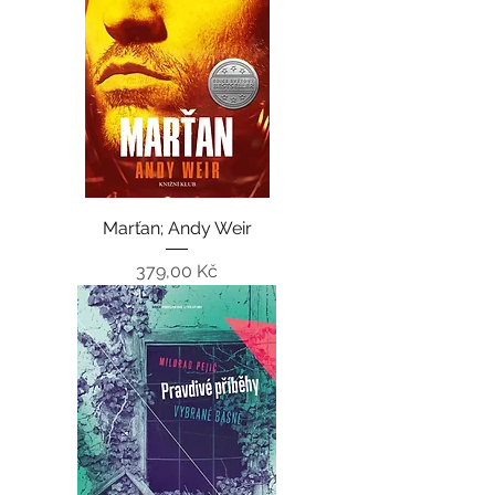
Marťan; Andy Weir
Cena
379,00 Kč