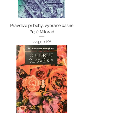
Pravdivé příběhy; vybrané básně
Pejić Milorad
Cena
229,00 Kč