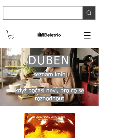
DUBEN
seznam knih
když počasí neví, pro co se
rozhodnout