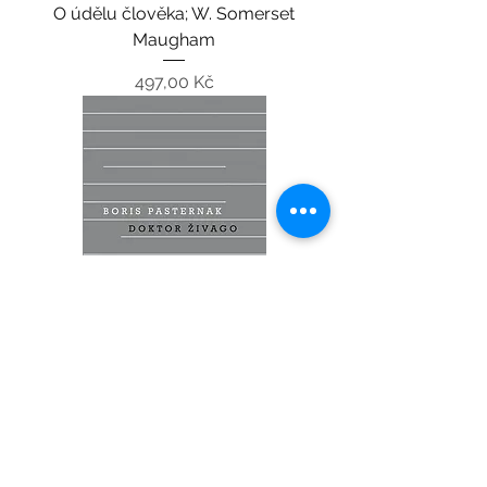
O údělu člověka; W. Somerset
Maugham
Cena
497,00 Kč
Doktor Živago; Boris Pasternak
Vyprodáno