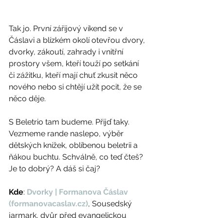
Tak jo. První zářijový víkend se v 
Čáslavi a blízkém okolí otevřou dvory, 
dvorky, zákoutí, zahrady i vnitřní 
prostory všem, kteří touží po setkání 
či zážitku, kteří mají chuť zkusit něco 
nového nebo si chtějí užít pocit, že se 
něco děje.
S Beletrio tam budeme. Přijď taky. 
Vezmeme rande naslepo, výběr 
dětských knížek, oblíbenou beletrii a 
ňákou buchtu. Schválně, co teď čteš? 
Je to dobrý? A dáš si čaj?
Kde
: 
Dvorky | Formanova Čáslav 
(formanovacaslav.cz)
, Sousedský 
jarmark, dvůr před evangelickou 