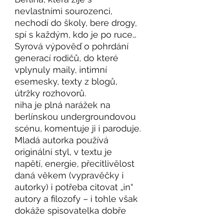
nevlastními sourozenci,
nechodí do školy, bere drogy,
spí s každým, kdo je po ruce…
Syrová výpověď o pohrdání
generací rodičů, do které
vplynuly maily, intimní
esemesky, texty z blogů,
útržky rozhovorů.
niha je plná narážek na
berlínskou undergroundovou
scénu, komentuje ji i paroduje.
Mladá autorka používá
originální styl, v textu je
napětí, energie, přecitlivělost
daná věkem (vypravěčky i
autorky) i potřeba citovat „in“
autory a filozofy – i tohle však
dokáže spisovatelka dobře