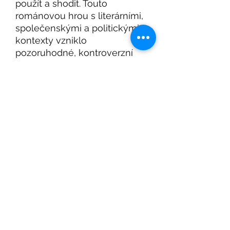
použít a shodit. Touto
románovou hrou s literárními,
společenskými a politickými
kontexty vzniklo
pozoruhodné, kontroverzní
dílo, které si rozhodně
zasluhuje pozornost.
Pozvánka na Beletrio Book Club, nový seznam
knih a další Beletrio knižní novinky
Přihlásit