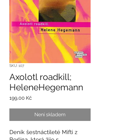
SKU: 107
Axolotl roadkill;
HeleneHegemann
Cena
199,00 Kč
Není skladem
Deník šestnáctileté Mifti z
Berlína, která žije s