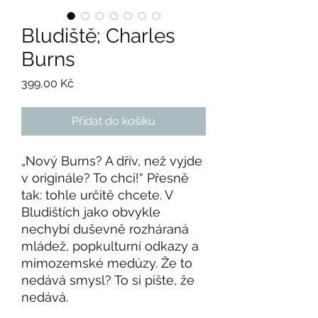
Bludiště; Charles
Burns
Cena
399,00 Kč
Přidat do košíku
„Nový Burns? A dřív, než vyjde
v originále? To chci!“ Přesně
tak: tohle určitě chcete. V
Bludištích jako obvykle
nechybí duševně rozháraná
mládež, popkulturní odkazy a
mimozemské medúzy. Že to
nedává smysl? To si pište, že
nedává.