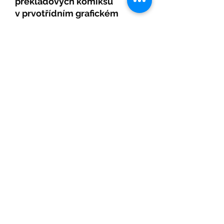
překladových komiksů
v prvotřídním grafickém
zpracování
.
Pozvánka na Beletrio Book Club, nový seznam
knih a další Beletrio knižní novinky
Přihlásit