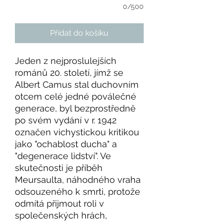
0/500
Přidat do košíku
Jeden z nejproslulejších
románů 20. století, jímž se
Albert Camus stal duchovním
otcem celé jedné poválečné
generace, byl bezprostředně
po svém vydání v r. 1942
označen vichystickou kritikou
jako "ochablost ducha" a
"degenerace lidství". Ve
skutečnosti je příběh
Meursaulta, náhodného vraha
odsouzeného k smrti, protože
odmítá přijmout roli v
společenských hrách,