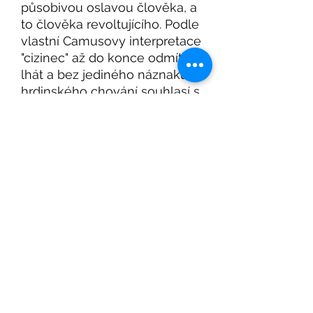
působivou oslavou člověka, a
to člověka revoltujícího. Podle
vlastní Camusovy interpretace
"cizinec" až do konce odmítá
lhát a bez jediného náznaku
hrdinského chování souhlasí s
tím, že zemře pro pravdu, aniž
by ji "těm druhým" vnucoval.
Pozvánka na Beletrio Book Club, nový seznam
knih a další Beletrio knižní novinky
Přihlásit