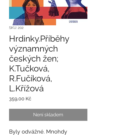
SKU: 202
Hrdinky.Příběhy
významných
českých žen;
K.Tučková,
R.Fučíková,
L.Křížová
Cena
359,00 Kč
Není skladem
Byly odvážné. Mnohdy