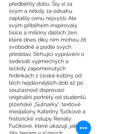
předběhly dobu. Šly si za
svým a někdy za odvahu
zaplatily cenu nejvyšší. Ale
svým příběhem inspirovaly
tisíce a miliony dalších žen,
které dnes díky nim mohou žít
svobodně a podle svých
představ. Strhující vyprávění o
šedesáti výjimečných a
leckdy zapomenutých
hrdinkách z české kotliny od
těch nejdávnějších dob až po
současnost doprovází
originální portréty od studentů
plzeňské „Sutnarky“, textové
medailony Kateřiny Tučkové a
historické vstupy Renáty
Fučíkové, které ukazují, jak se
žilo ženám v různých