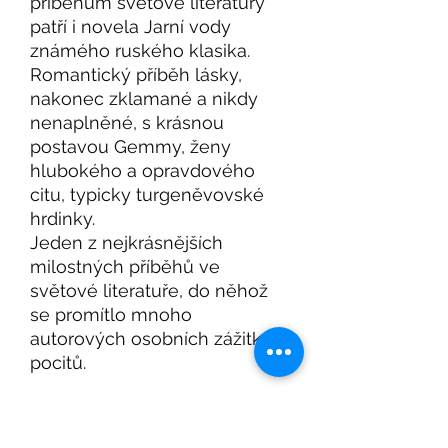
příběhům světové literatury
patří i novela Jarní vody
známého ruského klasika.
Romantický příběh lásky,
nakonec zklamané a nikdy
nenaplněné, s krásnou
postavou Gemmy, ženy
hlubokého a opravdového
citu, typicky turgeněvovské
hrdinky.
Jeden z nejkrásnějších
milostných příběhů ve
světové literatuře, do něhož
se promítlo mnoho
autorových osobních zážitků a
pocitů.