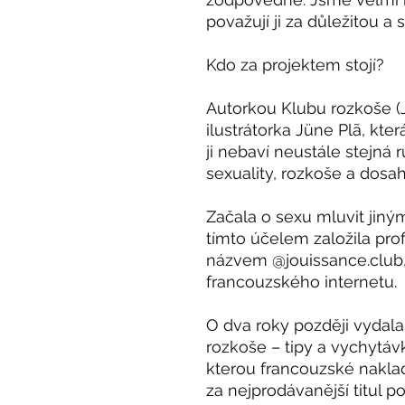
považují ji za důležitou a
Kdo za projektem stojí?
Autorkou Klubu rozkoše (
ilustrátorka Jüne Plã, kte
ji nebaví neustále stejná 
sexuality, rozkoše a dosa
Začala o sexu mluvit jiný
tímto účelem založila prof
názvem @jouissance.club,
francouzského internetu.
O dva roky později vydal
rozkoše – tipy a vychytávk
kterou francouzské naklad
za nejprodávanější titul po