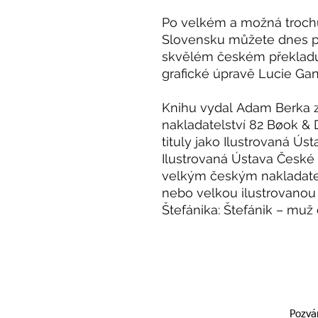
Po velkém a možná troc
Slovensku můžete dnes po
skvělém českém překladu
grafické úpravě Lucie Ga
Knihu vydal Adam Berka z
nakladatelství 82 Bøok &
tituly jako Ilustrovaná Ús
Ilustrovaná Ústava České
velkým českým nakladatel
nebo velkou ilustrovanou 
Štefánika: Štefánik – muž 
Pozván