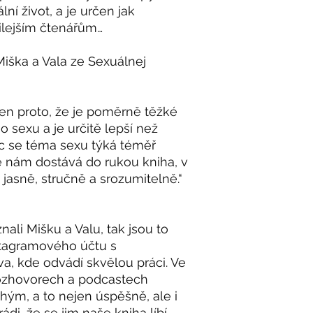
lní život, a je určen jak
ilejším čtenářům…
Miška a Vala ze Sexuálnej
 jen proto, že je poměrně těžké
o sexu a je určitě lepší než
íc se téma sexu týká téměř
e nám dostává do rukou kniha, v
jasně, stručně a srozumitelně.“
li Mišku a Valu, tak jsou to
tagramového účtu s
, kde odvádí skvělou práci. Ve
rozhovorech a podcastech
uhým, a to nejen úspěšně, ale i
i, že se jim naše kniha líbí,