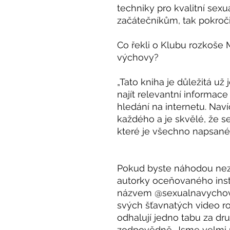
techniky pro kvalitní sexuá
začátečníkům, tak pokroč
Co řekli o Klubu rozkoše 
výchovy?
„Tato kniha je důležitá už
najít relevantní informace 
hledání na internetu. Nav
každého a je skvělé, že s
které je všechno napsané 
Pokud byste náhodou nezna
autorky oceňovaného ins
názvem @sexualnavychova
svých šťavnatých video 
odhalují jedno tabu za dr
zodpovědně. Jsme velmi rád