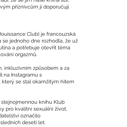
 svým příznivcům ji doporučují.
Jouissance Club) je francouzská
rá se jednoho dne rozhodla, že už
rutina a potřebuje otevřít téma
hování orgazmů.
m, inkluzivním způsobem a za
il na Instagramu s
 který se stal okamžitým hitem
a stejnojmennou knihu Klub
y pro kvalitní sexuální život,
atelství označilo
sledních deseti let.