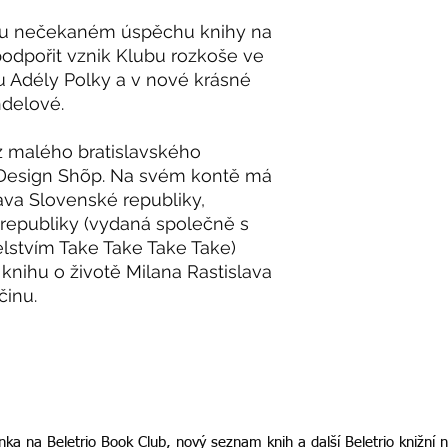
hu nečekaném úspěchu knihy na
dpořit vznik Klubu rozkoše ve
 Adély Polky a v nové krásné
ndelové.
 malého bratislavského
 Design Shõp. Na svém kontě má
tava Slovenské republiky,
 republiky (vydaná společně s
stvím Take Take Take Take)
knihu o životě Milana Rastislava
činu.
ka na Beletrio Book Club, nový seznam knih a další Beletrio knižní 