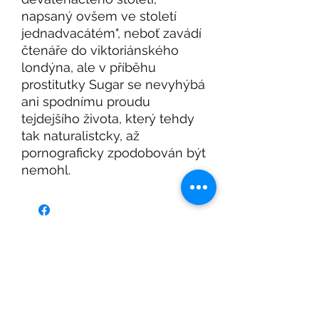
napsaný ovšem ve století
jednadvacátém", neboť zavádí
čtenáře do viktoriánského
londýna, ale v příběhu
prostitutky Sugar se nevyhýbá
ani spodnímu proudu
tejdejšího života, který tehdy
tak naturalistcky, až
pornograficky zpodobován být
nemohl.
Pozvánka na Beletrio Book Club, nový seznam
knih a další Beletrio knižní novinky