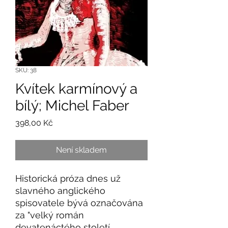
SKU: 38
Kvítek karmínový a
bílý; Michel Faber
Cena
398,00 Kč
Není skladem
Historická próza dnes už
slavného anglického
spisovatele bývá označována
za "velký román
devatenáctého století,