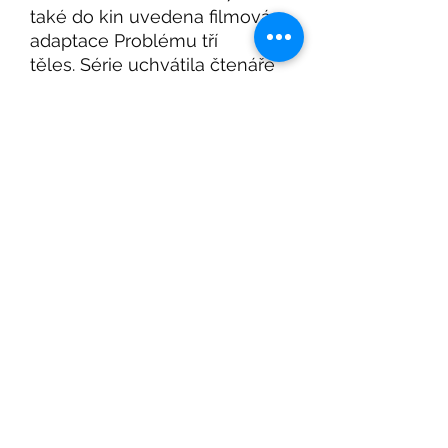
také do kin uvedena filmová
adaptace Problému tří
těles. Série uchvátila čtenáře
nejen v Číně, práva byla
prodána téměř do čtyřiceti
zemí světa.
Román Problém tří těles vyšel
i jako audiokniha – čte Zbyšek
Horák.
Nejlepší SF kniha Akademie
science fiction, fantasy a
hororu 2017
Pozvánka na Beletrio Book Club, nový seznam
knih a další Beletrio knižní novinky