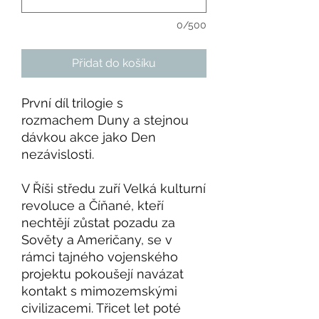
0/500
Přidat do košíku
První díl trilogie s
rozmachem Duny a stejnou
dávkou akce jako Den
nezávislosti.
V Říši středu zuří Velká kulturní
revoluce a Číňané, kteří
nechtějí zůstat pozadu za
Sověty a Američany, se v
rámci tajného vojenského
projektu pokoušejí navázat
kontakt s mimozemskými
civilizacemi. Třicet let poté