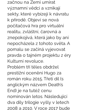
začnou na Zemi umírat
významní vědci a vznikají
sekty, které vybízejí k návratu
k přírodě. Objeví se nová
počítačová hra pro virtuální
realitu, zvláštní, čarovná a
znepokojivá, která jako by ani
nepocházela z tohoto světa. A
pomalu se začíná vyjevovat
pravda o tajném projektu z éry
Kulturní revoluce.
Problém tří těles obdržel
prestižní ocenění Hugo za
román roku 2015. Třetí díl (s
anglickým názvem Death’s
End) je na tutéž cenu
nominován letos. Následující
dva díly trilogie vyšly v letech
2008 a 2010. V roce 2017 bude