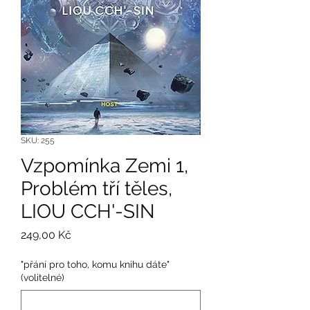
SKU: 255
Vzpomínka Zemi 1,
Problém tří těles,
LIOU CCH'-SIN
Cena
249,00 Kč
"přání pro toho, komu knihu dáte"
(volitelné)