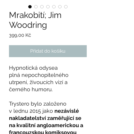
Mrakobití; Jim
Woodring
Cena
399,00 Kč
Přidat do košíku
Hypnotická odysea
plná nepochopitelného
utrpení, živoucích vizí a
černého humoru.
Trystero bylo založeno
v lednu 2015 jako
nezávislé
nakladatelství zaměřující se
na kvalitní angloamerickou a
francouzskou komiksovou