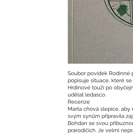
Soubor povídek Rodinné 
popisuje situace, které se
Hrdinové touží po obyčejn
udělat ledasco.
Recenze
Marta chová slepice, aby 
svým synům připravila za
Bohdan se svou příbuzno
prarodičích. Je velmi nepr