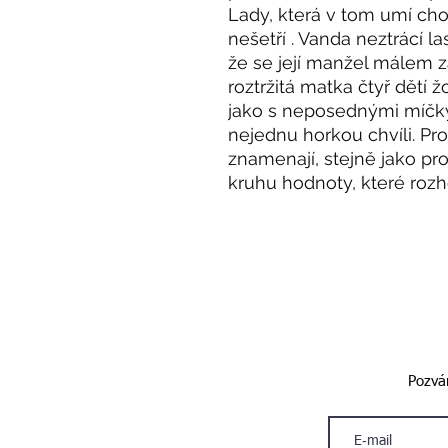
Lady, která v tom umí ch
nešetří . Vanda neztrácí l
že se její manžel málem z
roztržitá matka čtyř dětí
jako s neposednými míčky,
nejednu horkou chvíli. Pr
znamenají, stejně jako pr
kruhu hodnoty, které rozho
Pozván