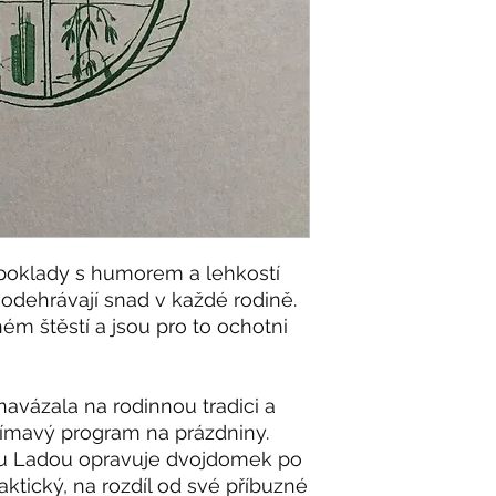
poklady s humorem a lehkostí
 odehrávají snad v každé rodině.
ém štěstí a jsou pro to ochotni
navázala na rodinnou tradici a
jímavý program na prázdniny.
u Ladou opravuje dvojdomek po
aktický, na rozdíl od své příbuzné