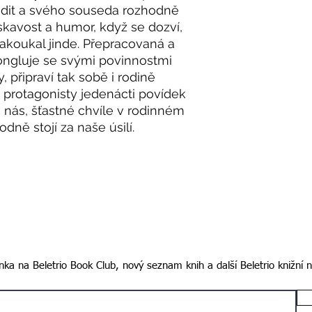
odit a svého souseda rozhodně
askavost a humor, když se dozví,
akoukal jinde. Přepracovaná a
 žongluje se svými povinnostmi
 připraví tak sobě i rodině
o protagonisty jedenácti povídek
o nás, šťastné chvíle v rodinném
dně stojí za naše úsilí.
ka na Beletrio Book Club, nový seznam knih a další Beletrio knižní 