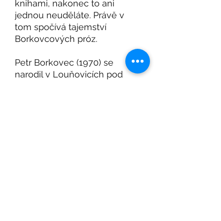
knihami, nakonec to ani
jednou neuděláte. Právě v
tom spočívá tajemství
Borkovcových próz.
Petr Borkovec (1970) se
narodil v Louňovicích pod
Blaníkem. Píše básně, povídky
a texty pro děti. Překládá
z ruštiny.
Pozvánka na Beletrio Book Club, nový seznam
knih a další Beletrio knižní novinky