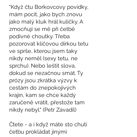
"Když čtu Borkovcovy povídky,
mám pocit, jako bych znovu
jako malý kluk hrál kuličky. A
zmocňují se mě při četbě
podivné choutky. Třeba
pozorovat klíčovou dírkou tetu
ve sprše, kterou jsem taky
nikdy neměl (sexy tetu, ne
sprchu). Nebo leštit slova,
dokud se nezačnou smát. Ty
prózy jsou zkrátka výzvy k
cestám do znepokojivých
krajin, kam se chce každý
zaručeně vrátit, přestože tam
nikdy nebyl." (Petr Zavadil)
Čtete - a i když máte sto chutí
četbu prokládat jinými