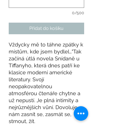
0/500
Přidat do košíku
Vždycky mě to táhne zpátky k
místům, kde jsem bydlel…"Tak
začíná útlá novela Snídaně u
Tiffanyho, která dnes patří ke
klasice moderní americké
literatury. Svojí
neopakovatelnou
atmosférou čtenáře chytne a
už nepustí. Je plná intimity a
nejrůznějších vůní. Dovoluje
nám zasnít se, zasmát se,
strnout, žít.