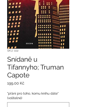
SKU: 102
Snídaně u
Tifannyho; Truman
Capote
Cena
199,00 Kč
"přání pro toho, komu knihu dáte"
(volitelné)