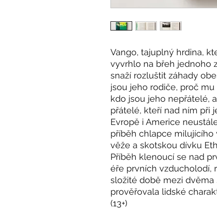
Vango, tajuplný hrdina, 
vyvrhlo na břeh jednoho z 
snaží rozluštit záhady obes
jsou jeho rodiče, proč mu 
kdo jsou jeho nepřátelé, 
přátelé, kteří nad ním př
Evropě i Americe neustále 
příběh chlapce milujícího 
věže a skotskou dívku Ethe
Příběh klenoucí se nad pr
éře prvních vzducholodí, 
složité době mezi dvěma 
prověřovala lidské charak
(13+)