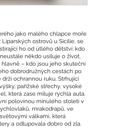
kterého jako malého chlapce moře
Liparských ostrovů u Sicílie, se
tírající ho od útlého dětství: kdo
neustále někdo usiluje o život,
a hlavně – kdo jsou jeho skuteční
i jeho dobrodružných cestách po
drží ochrannou ruku. Strhující
výšky, pařížské střechy, vysoké
l, která zase miluje rychlá auta.
vní polovinou minulého století v
rychlovlaků, mrakodrapů, ve
světovými válkami, která
tery a odlupovala dobro od zla.