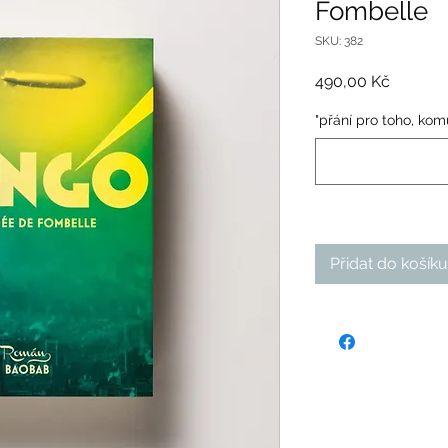
Fombelle
SKU: 382
Cena
490,00 Kč
"přání pro toho, komu
Přidat do košíku